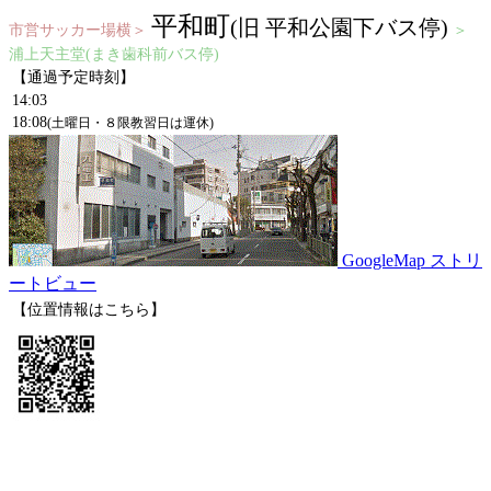
平和町
(旧 平和公園下バス停)
市営サッカー場横＞
＞
浦上天主堂(まき歯科前バス停)
【通過予定時刻】
14:03
18:08
(土曜日・８限教習日は運休)
GoogleMap ストリ
ートビュー
【位置情報はこちら】