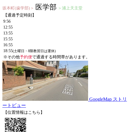
医学部
坂本町(歯学部)＞
＞浦上天主堂
【通過予定時刻】
9:56
12:55
13:55
15:55
16:55
18:55
(土曜日・8限教習日は運休)
※その他
予約便
で通過する時間帯があります。
GoogleMap ストリ
ートビュー
【位置情報はこちら】