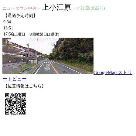
上小江原
ニュータウン中央＞
＞小江原(北高前)
【通過予定時刻】
9:34
13:51
17:56
(土曜日・８限教習日は運休)
GoogleMap ストリ
ートビュー
【位置情報はこちら】