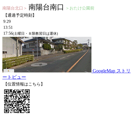
南陽台南口
南陽台北口＞
＞おたけ公園前
【通過予定時刻】
9:29
13:51
17:56
(土曜日・８限教習日は運休)
GoogleMap ストリ
ートビュー
【位置情報はこちら】