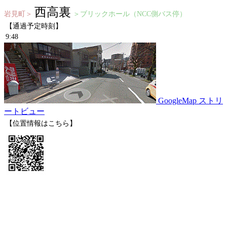
西高裏
岩見町＞
＞ブリックホール（NCC側バス停）
【通過予定時刻】
9:48
GoogleMap ストリ
ートビュー
【位置情報はこちら】