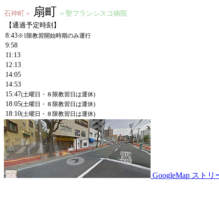
扇町
石神町＞
＞聖フランシスコ病院
【通過予定時刻】
8:43
※1限教習開始時期のみ運行
9:58
11:13
12:13
14:05
14:53
15:47
(土曜日・８限教習日は運休)
18:05
(土曜日・８限教習日は運休)
18:10
(土曜日・８限教習日は運休)
GoogleMap ス