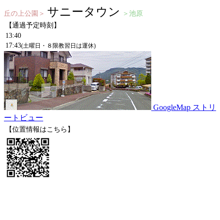
サニータウン
丘の上公園＞
＞池原
【通過予定時刻】
13:40
17:43
(土曜日・８限教習日は運休)
GoogleMap ストリ
ートビュー
【位置情報はこちら】