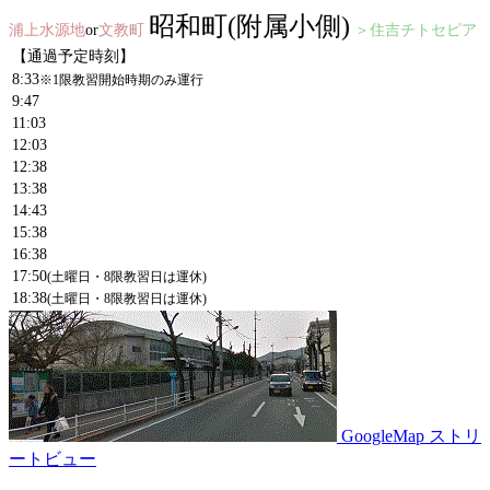
昭和町(附属小側)
浦上水源地
or
文教町
＞住吉チトセピア
【通過予定時刻】
8:33
※1限教習開始時期のみ運行
9:47
11:03
12:03
12:38
13:38
14:43
15:38
16:38
17:50
(土曜日・8限教習日は運休)
18:38
(土曜日・8限教習日は運休)
GoogleMap ストリ
ートビュー