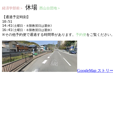
休場
経済学部前＞
西山台団地＞
【通過予定時刻】

10:51

14:41
(土曜日・８限教習日は運休)
16:41
(土曜日・８限教習日は運休)
※その他予約便で通過する時間帯があります。
予約便
をご覧ください
GoogleMap スト