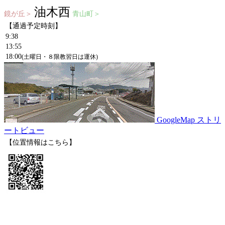
油木西
鏡が丘＞
青山町＞
【通過予定時刻】
9:38
13:55
18:00
(土曜日・８限教習日は運休)
GoogleMap ストリ
ートビュー
【位置情報はこちら】