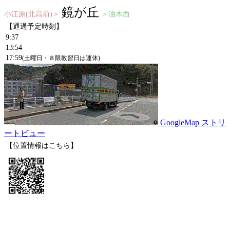
鏡が丘
小江原(北高前)＞
＞油木西
【通過予定時刻】
9:37
13:54
17:59
(土曜日・８限教習日は運休)
GoogleMap ストリ
ートビュー
【位置情報はこちら】