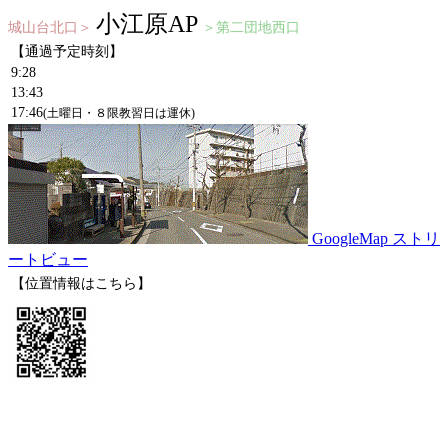
小江原AP
城山台北口＞
＞第二団地西口
【通過予定時刻】
9:28
13:43
17:46
(土曜日・８限教習日は運休)
GoogleMap ストリ
ートビュー
【位置情報はこちら】