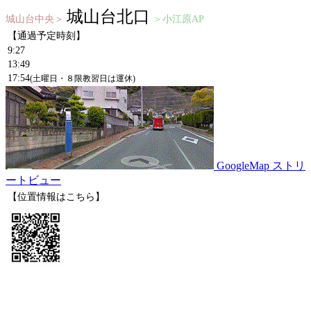
城山台北口
城山台中央＞
＞小江原AP
【通過予定時刻】
9:27
13:49
17:54
(土曜日・８限教習日は運休)
GoogleMap ストリ
ートビュー
【位置情報はこちら】