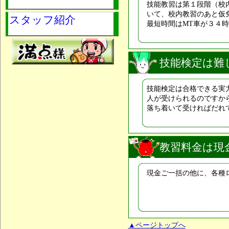
技能教習は第１段階（校
いて、校内教習のあと仮
スタッフ紹介
最短時間はMT車が３４
技能検定は難
技能検定は合格できる実
人が受けられるのですか
落ち着いて受ければだれ
教習料金は現
現金ご一括の他に、各種
▲ページトップへ