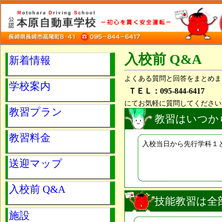
入校前 Q&A
新着情報
よくある質問と回答をまとめま
学校案内
ＴＥＬ：095-844-6417
にてお気軽に質問してください
教習プラン
教習はいつか
教習料金
入校当日から先行学科１
送迎マップ
入校前 Q&A
技能教習は全
施設