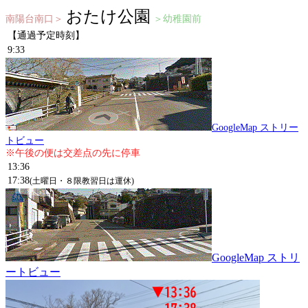
おたけ公園
南陽台南口＞
＞幼稚園前
【通過予定時刻】
9:33
GoogleMap ストリー
トビュー
※午後の便は交差点の先に停車
13:36
17:38
(土曜日・８限教習日は運休)
GoogleMap ストリ
ートビュー